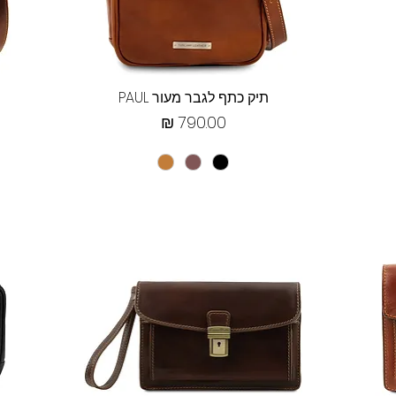
תצוגה מהירה
תיק כתף לגבר מעור PAUL
מחיר