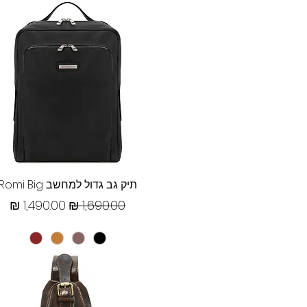
תצוגה מהירה
תיק גב גדול למחשב Romi Big
מחיר רגיל
מחיר מבצע