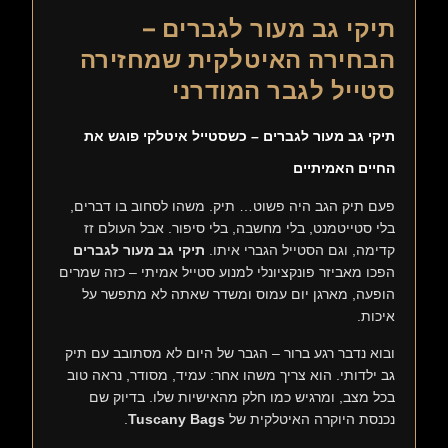
תיקי גב מעור לגברים –
הבחירה האיטלקית שמחזירה
סטייל לגבר המודרני
תיקי גב מעור לגברים – כשסטייל איטלקי פוגש את
החיים האמיתיים
פעם תיק הגב היה פשוט… תיק. משהו לסחוב בו דברים,
בלי סטייטמנט, בלי מחשבה, בלי סיפור. אבל העולם זז
קדימה, וגם הסטייל הגברי איתו.
תיקי גב מעור לגברים
הפכו מאביזר פונקציונלי למנוע סטייל אמיתי – כזה שמרים
הופעה, מארגן יום עמוס ומשדר שאתה לא מתפשר על
איכות.
ובוא נדבר רגע ברור – הגבר של היום לא מסתובב עם תיק
גב ילדותי. הוא צריך משהו אחר: עמיד, מסודר, נראה טוב
בכל מצב, ומרגיש כמו חלק מהאישיות שלו. בדיוק שם
נכנסת היוקרה האיטלקית של
Tuscany Bags
.