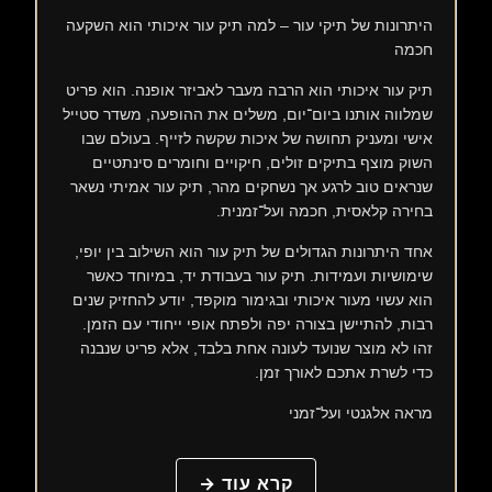
היתרונות של תיקי עור – למה תיק עור איכותי הוא השקעה
חכמה
תיק עור איכותי הוא הרבה מעבר לאביזר אופנה. הוא פריט
שמלווה אותנו ביום־יום, משלים את ההופעה, משדר סטייל
אישי ומעניק תחושה של איכות שקשה לזייף. בעולם שבו
השוק מוצף בתיקים זולים, חיקויים וחומרים סינתטיים
שנראים טוב לרגע אך נשחקים מהר, תיק עור אמיתי נשאר
בחירה קלאסית, חכמה ועל־זמנית.
אחד היתרונות הגדולים של תיק עור הוא השילוב בין יופי,
שימושיות ועמידות. תיק עור בעבודת יד, במיוחד כאשר
הוא עשוי מעור איכותי ובגימור מוקפד, יודע להחזיק שנים
רבות, להתיישן בצורה יפה ולפתח אופי ייחודי עם הזמן.
זהו לא מוצר שנועד לעונה אחת בלבד, אלא פריט שנבנה
כדי לשרת אתכם לאורך זמן.
מראה אלגנטי ועל־זמני
קרא עוד →