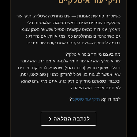
תיקי עור איטלקיים
כשיוקרה פוגישת אומנות — שם מתחילה איטליה. תיקי עור
איטלקיים עומדים שנים בראש הפסגה: אלגנטיות בלי
מאמץ, עמידות כמעט עקשנית וסטייל שנשאר נאמן עצמו
גם כשהטרנדים מתחלפים כמו מזג אוויר.ואם נרד רגע
דרומה לטוסקנה—שם הקסם באמת קורם עור וגידים.
מה בעצם מיוחד בעור איטלקי?
עור איטלקי הוא לא עוד חומר גלם-הוא מסורת. הוא עובר
תהליך שיזוף מדויק (רובו צמחי), שמעניק לו מרקם חי, ריח
שאי אפשר לטעות בו, ויכול להזדקן כמו יין טוב-לאט, יפה,
ובכבוד. כשאתם מחזיקים תיק כזה, אתם מרגישים שהוא
לא סתם אביזר. הוא הצהרה.
למה דווקא
תיקי עור טוסקני
?
לכתבה המלאה →