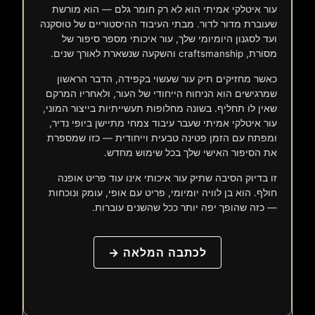
עור איטלקי אמיתי הוא לא רק חומר גלם — הוא מורשת
שעוברת מדור לדור. מבתי העיבוד ההיסטוריים של טוסקנה
ועד לסגנון היומיומי שלך, עור איכותי מספר סיפור של
מסורת, craftsmanship והשקעה שנשארת לאורך שנים.
כאשר מחזיקים תיק עור שעשוי בקפידה, הדבר הראשון
שמרגישים הוא הניחוח הייחודי של העור, ולאחריו המרקם
שאין לו תחליף. בשונה מחלופות תעשייתיות בייצור המוני,
עור איטלקי אמיתי שעבר עיבוד צמחי מתיישן ביופי נדיר,
ומפתח עם הזמן פטינה טבעית וייחודית — כזו שמספרת
את הסיפור האישי שלך בכל שימוש מחדש.
זו בדיוק הסיבה שתיק עור איכותי אינו עוד פריט אופנה
חולף. הוא בן לוויה יומיומי, פריט עם אופי, עומק ונוכחות
— כזה שהופך יפה יותר ככל שהשנים עוברות.
לכתבה המלאה →