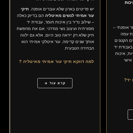
יכות
יש פריטים בארון שלא עוברים אופנה.
תיקי
עור אמיתי לנשים מאיטליה
הם בדיוק כאלה
– שילוב נדיר בין איכות חומר, עבודת יד
ר אופנתי –
מסורתית ועיצוב נשי מודרני. אם את מחפשת
ת עמה
תיק שלא רק ייראה טוב היום, אלא גם ילווה
ם הקטנים
אותך שנים קדימה, עור איטלקי אמיתי הוא
 בעבודת יד
הבחירה הטבעית.
ות, איכות
אישי
למה דווקא תיקי עור אמיתי מאיטליה ?
יד?
קרא עוד →