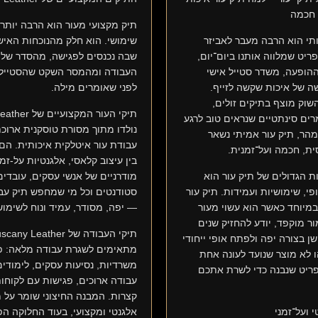
 חכמה
תיק מקצועי מעור הוא הרבה יותר
ותי הוא הרבה מעבר לאביזר
שימושי. הוא חלק מהנוכחות האיש
ריט שמלווה אותנו ביום־יום,
שבה נכנסים לפגישה, מהסדר של 
הופעה, משדר סטייל אישי
העבודה ומהמסר השקט שהסטייל 
ה של איכות שקשה לזייף.
לפני שאומרים מילה.
שוק מוצף בתיקים זולים,
תיקי העור המקצו
מרים סינתטיים שנראים טוב לרגע
נולדו מתוך מסורת טוסקנית ארוכ
הר, תיק עור אמיתי נשאר
עבודת עור איטלקית איכותית. הם
ת, חכמה ועל־זמנית.
בין עיצוב קלאסי, אלגנטיות על-זמ
ת הגדולים של תיק עור הוא
מודרניים של אנשי עסקים, עובדים,
ופי, שימושיות ועמידות. תיק עור
סטודנטים וכל מי שמחפש תיק עב
במיוחד כאשר הוא עשוי מעור
— יפה, מסודר, עמיד ונוח לשימוש 
ור מוקפד, יודע להחזיק שנים
תיקי העבודה של cany Leather
שן בצורה יפה ולפתח אופי ייחודי
מתאימים לשגרת עבודה מלאה: פ
ו לא מוצר שנועד לעונה אחת
משרדיות, נסיעות עסקים, לימודים,
פריט שנבנה כדי לשרת אתכם
עבודה ארוכים, פגישות עם לקוחות
קצרות. המבנה החיצוני שומר על 
 ועל־זמני
אלגנטי ומקצועי, בעוד החלוקה הפ