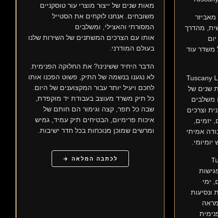
מאות שנים של ייצור מוצרי עור טוסקניים
משובחים. אנחנו לוקחים את הסטייל
 מאביזר
המסורתי והאצילי, ומשלבים
ית, מהדרך
אותו עם הצרכים המשתנים של השירות שלנו
יום
בעולם המודרני.
משדר עוד
הדבר היחיד ששינינו? את החלוקה הפנימית.
לא נגענו בנשמה של התיק, פשוט הפכנו אותו
עיים של Tuscany Leather
לחכם ויעיל יותר עבור המקצוענים של היום.
ת שנים של
כל תיק משרד מעוצב בעבודת יד מוקפדת,
 משלבים
שבה כל תפר, קצה וגימור הם חותם של
נית וצרכים
איכות פרימיום, הבטיחים תיק עמיד, גמיש
 יזמים,
ומרשים שמוכן מנוכחות בכל חדר ישיבות.
ודה אמיתי
יומיומי.
לכתבה המלאה →
Tus
גישות
 ימי
 ונסיעות
מראה
נימית