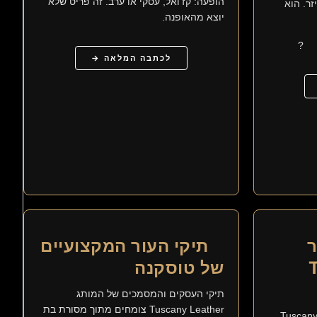
הופעה: קז'ואל, עסקי או ערב. זה פריט שלא
ר. הוא
יוצא מהאופנה.
?
לכתבה המלאה →
ר
תיקי העור המקצועיים
T
של טוסקנה
תיקי העסקים והמסמכים של המותג
Tuscany Leather צומחים מתוך מסורת בת