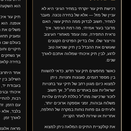
הוא השקעה
רכישת תיק עור יוקרתי במחיר הגיוני היא לא
עניין של מזל — אלא של בחירה נכונה. מעבר
תיק עור איכ
למחיר, חשוב לבדוק ממה התיק עשוי, האם
אופנה. הוא פ
מדובר בעור אמיתי, מה רמת הגימור, איך
משלים את ה
נראית התפירה, ומה עומד מאחורי העיצוב
ומעניק תחוש
והייצור שלו. אלו בדיוק הפרטים הקטנים
בעולם שבו ה
שעושים את ההבדל בין תיק שנראה טוב
חיקויים וחו
לרגע, לבין תיק איכותי שמלווה אתכם לאורך
אך נשחקים מ
שנים.
בחירה קלאסי
כאשר מחפשים תיק עור חדש, כדאי להשוות
אחד היתרונו
בין מספר דגמים, סגנונות וחנויות. ניתן
השילוב בין י
למצוא כיום מגוון רחב של תיקי עור בחנויות
בעבודת יד, 
ישראליות וגם באתרים מחו״ל, אך חשוב
איכותי ובגימ
לזכור שרכישה מחו״ל כוללת לעיתים עלויות
רבות, להתיי
משלוח גבוהות, זמני אספקה ארוכים יותר,
עם הזמן. זה
ולעיתים גם פחות נוחות במקרה של החלפה,
בלבד, אלא 
אחריות או שירות לאחר הקנייה.
לאורך זמן.
את קולקציית התיקים המלאה ניתן למצוא
מראה אלגנטי