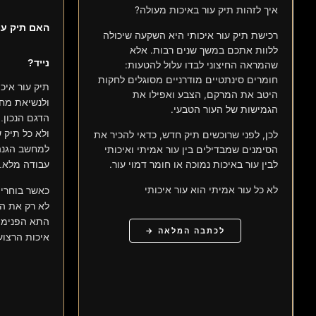
איך לזהות תיק עור באיכות מעולה?
האם תיק עו
רכישת תיק עור איכותי היא השקעה שיכולה
ללוות אתכם במשך שנים רבות. אלא
נייד?
שהמראה החיצוני לבדו עלול להטעות:
חומרים סינתטיים מודרניים מסוגלים לחקות
תיק עור איכ
היטב את המרקם, הצבע ואפילו את
ולנשיאת מחש
הגמישות של העור הטבעי.
הדגם הנכון.
ולא כל תיק 
לכן, לפני שרוכשים תיק חדש, כדאי להכיר את
למחשב הגנה,
הסימנים שמבדילים בין עור אמיתי ואיכותי
לבין עור באיכות נמוכה או חומר דמוי עור.
עבודה מלא.
לא כל עור אמיתי הוא עור איכותי
כאשר בוחרים
לא רק את המ
התא הפנימי,
לכתבה המלאה →
איכות הרצוע