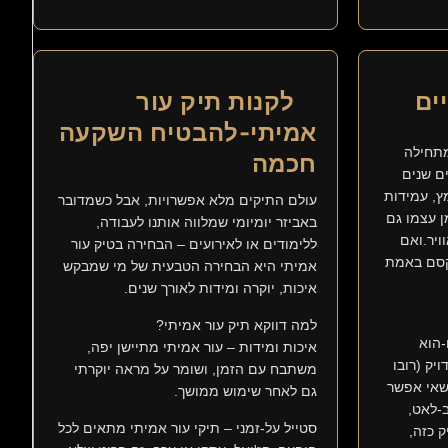
ים
לקנות תיק עור
אמיתי-להבטיח השקעה
מתחילה
חכמה
ים שנים
ץ, עמידות
עולם התיקים מלא אפשרויות, אבל כשמדובר
 עצמו גם
באביזר יומיומי שמלווה אותנו לעבודה,
יר.ואם
ללימודים או לאירועים – הבחירה בטיק עור
קסם באמת
אמיתי היא הבחירה הטבעית של מי שמבקש
איכות, יוקרה ומידות לאורך שנים.
למה דווקא תיק עור אמיתי?
-הוא
איכות ומידות – עור אמיתי מתיישן יפה,
יק (רובו
משתבח עם הזמן, ושומר על מראה יוקרתי
 שאי אפשר
גם לאחר שימוש ממושך.
ב-לאט,
סטייל על-זמני – תיקי עור אמיתי מתאים לכל
 כזה,