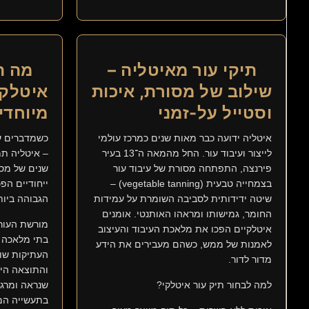
תיקי עור מאיטליה –
מה ה
שילוב של מסורת, איכות
איטלקי
וסטייל על-זמני
מיוחדי
איטליה ידועה כבר מאות שנים כמרכז עולמי
כשמדברים על
לייצור ועיבוד עור. החל מהמאה ה־13 בעיר
– איטליה תמ
פירנצה, התפתחה מסורת של עיבוד עור
שנים של מסו
בצמחייה טבעית (vegetable tanning) –
ייחודיים הפ
שיטה ידידותית לסביבה השומרת על עמידות
הגבוהה ביות
החומר, גמישותו ומראהו האותנטי. אומנים
מורשת העור 
איטלקיים הפכו את מלאכת העיבוד והעיצוב
בתי מלאכה כ
לאמנות של ממש, כשהם מעבירים את הידע
העתיקות שול
מדור לדור.
והתוצאה היא
למה לבחור תיק עור איטלקי?
שנראה ומרג
בתעשייה המ