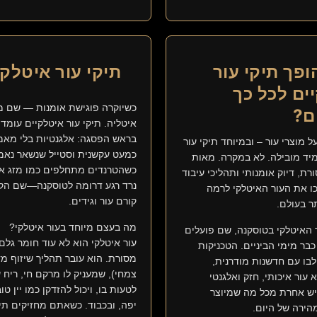
ופך תיקי עור
תיקי עור איטלקי
ים לכל כך
כשיוקרה פוגישת אומנות — שם 
ם?
איטליה. תיקי עור איטלקיים עומד
בראש הפסגה: אלגנטיות בלי מאמ
 מוצרי עור – ובמיוחד תיקי עור
כמעט עקשנית וסטייל שנשאר נאמן
יד מובילה. לא במקרה. מאות
כשהטרנדים מתחלפים כמו מזג אוו
רת, דיוק אומנותי ותהליכי עיבוד
נרד רגע דרומה לטוסקנה—שם ה
כו את העור האיטלקי לרמה
קורם עור וגידים.
ר בעולם.
מה בעצם מיוחד בעור איטלקי?
האיטלקי בטוסקנה, שם פועלים
עור איטלקי הוא לא עוד חומר גלם
בר מימי הביניים. הטכניקות
מסורת. הוא עובר תהליך שיזוף מדו
בו עם חדשנות מודרנית,
צמחי), שמעניק לו מרקם חי, ריח
 עור איכותי, חזק ואלגנטי
לטעות בו, ויכול להזדקן כמו יין טו
יש אחרת מכל מה שמיוצר
יפה, ובכבוד. כשאתם מחזיקים תיק
הירה של היום.