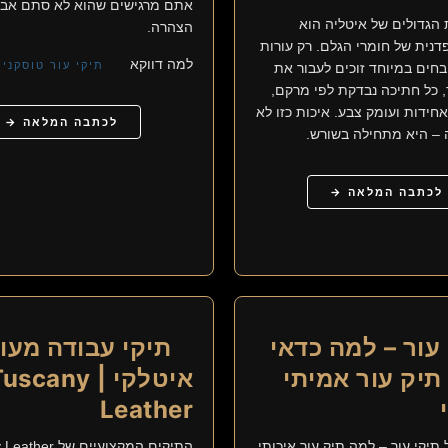
אתם מרגישים שהוא לא סתם אביז
הגדולים של איטליה הוא
הצהרה.
נית של חומרי הגלם. רק עורות
למה דווקא
תיקי עור טוסקני
חים במיוחד זוכים לעבור את
, כל חתיכה נבדקת לפי מרקם,
אחידות ועומק צבע. איכות כזו לא
לכתבה המלאה →
 – היא מתחילה בשורש.
לכתבה המלאה →
עור – למה כדאי
תיקי עבודה מעו
תיק עור אמיתי
איטלקי | uscany
Leather
 תיקי עור – למה תיק עור איכותי
התיקים המקצועיים של Tuscany Leather