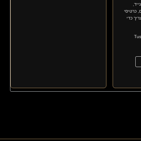
יד,
 כרטיסי
ריך כדי
י של Tuscany