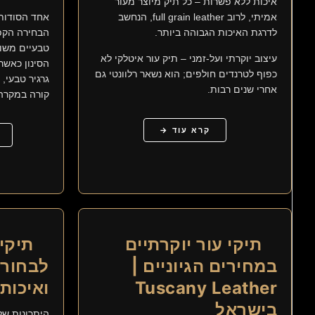
איכות ללא פשרות – כל תיק מיוצר מעור
אמיתי, לרוב full grain leather, הנחשב
אחד הסודות 
לדרגת האיכות הגבוהה ביותר.
הבחירה הקפד
טבעיים משוב
עיצוב יוקרתי ועל-זמני – תיק עור איטלקי לא
הסינון כאשר
כפוף לטרנדים חולפים; הוא נשאר רלוונטי גם
גרגיר טבעי, 
אחרי שנים רבות.
קורה במקרה
קרא עוד →
תיקי עור יוקרתיים
תיקי 
במחירים הגיוניים |
לבחור 
Tuscany Leather
ואיכותי
בישראל
היתרונות של