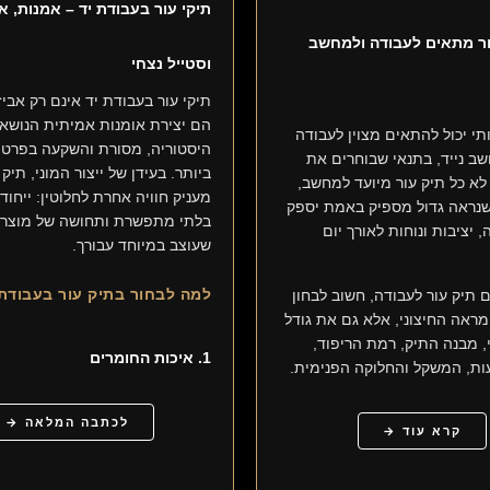
תיקי עור בעבודת יד – אמנות, א
ר מתאים לעבודה ולמחשב
וסטייל נצחי
תיקי עור בעבודת יד אינם רק אביז
הם יצירת אומנות אמיתית הנושא
ותי יכול להתאים מצוין לעבודה
היסטוריה, מסורת והשקעה בפרטי
ב נייד, בתנאי שבוחרים את
ביותר. בעידן של ייצור המוני, תיק
 לא כל תיק עור מיועד למחשב,
מעניק חוויה אחרת לחלוטין: ייחודי
שנראה גדול מספיק באמת יספק
בלתי מתפשרת ותחושה של מוצר 
 יציבות ונוחות לאורך יום
שעוצב במיוחד עבורך.
למה לבחור בתיק עור בעבודת 
 תיק עור לעבודה, חשוב לבחון
ראה החיצוני, אלא גם את גודל
 מבנה התיק, רמת הריפוד,
1. איכות החומרים
ות, המשקל והחלוקה הפנימית.
לכתבה המלאה →
קרא עוד →