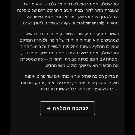
עור איטלקי אמיתי הוא לא רק חומר גלם — הוא מורשת
שעוברת מדור לדור. מבתי העיבוד ההיסטוריים של טוסקנה
ועד לסגנון היומיומי שלך, עור איכותי מספר סיפור של
מסורת, craftsmanship והשקעה שנשארת לאורך שנים.
כאשר מחזיקים תיק עור שעשוי בקפידה, הדבר הראשון
שמרגישים הוא הניחוח הייחודי של העור, ולאחריו המרקם
שאין לו תחליף. בשונה מחלופות תעשייתיות בייצור המוני,
עור איטלקי אמיתי שעבר עיבוד צמחי מתיישן ביופי נדיר,
ומפתח עם הזמן פטינה טבעית וייחודית — כזו שמספרת
את הסיפור האישי שלך בכל שימוש מחדש.
זו בדיוק הסיבה שתיק עור איכותי אינו עוד פריט אופנה
חולף. הוא בן לוויה יומיומי, פריט עם אופי, עומק ונוכחות
— כזה שהופך יפה יותר ככל שהשנים עוברות.
לכתבה המלאה →