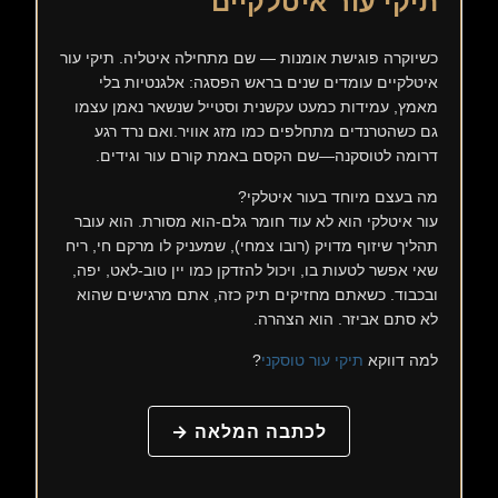
תיקי עור איטלקיים
כשיוקרה פוגישת אומנות — שם מתחילה איטליה. תיקי עור
איטלקיים עומדים שנים בראש הפסגה: אלגנטיות בלי
מאמץ, עמידות כמעט עקשנית וסטייל שנשאר נאמן עצמו
גם כשהטרנדים מתחלפים כמו מזג אוויר.ואם נרד רגע
דרומה לטוסקנה—שם הקסם באמת קורם עור וגידים.
מה בעצם מיוחד בעור איטלקי?
עור איטלקי הוא לא עוד חומר גלם-הוא מסורת. הוא עובר
תהליך שיזוף מדויק (רובו צמחי), שמעניק לו מרקם חי, ריח
שאי אפשר לטעות בו, ויכול להזדקן כמו יין טוב-לאט, יפה,
ובכבוד. כשאתם מחזיקים תיק כזה, אתם מרגישים שהוא
לא סתם אביזר. הוא הצהרה.
למה דווקא
תיקי עור טוסקני
?
לכתבה המלאה →