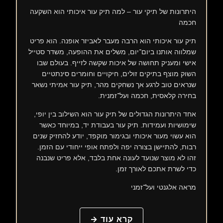
היתרונות של תיקי עור – למה תיק עור איכותי הוא השקעה
חכמה
תיק עור איכותי הוא הרבה מעבר לאביזר אופנה. הוא פריט
שמלווה אותנו ביום־יום, משלים את ההופעה, משדר סטייל
אישי ומעניק תחושה של איכות שקשה לזייף. בעולם שבו
השוק מוצף בתיקים זולים, חיקויים וחומרים סינתטיים
שנראים טוב לרגע אך נשחקים מהר, תיק עור אמיתי נשאר
בחירה קלאסית, חכמה ועל־זמנית.
אחד היתרונות הגדולים של תיק עור הוא השילוב בין יופי,
שימושיות ועמידות. תיק עור בעבודת יד, במיוחד כאשר
הוא עשוי מעור איכותי ובגימור מוקפד, יודע להחזיק שנים
רבות, להתיישן בצורה יפה ולפתח אופי ייחודי עם הזמן.
זהו לא מוצר שנועד לעונה אחת בלבד, אלא פריט שנבנה
כדי לשרת אתכם לאורך זמן.
מראה אלגנטי ועל־זמני
קרא עוד →