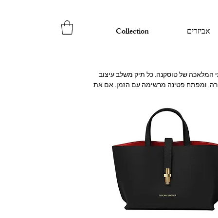
אביזרים
Collection
תיקי עור לנשים של Tuscany Bags עשויים מעור איטלקי אמיתי באיכות יוצאת דופן, עם תשומת לב לפרטים שמאפיינת את בתי המלאכה של טוסקנה. כל תיק משלב עיצוב 
מודרני עם קווים קלאסיים, ומתאים לבוקר בעבודה, לערב בעיר ולהופעות אלגנטיות. העור שלנו עמיד לאורך שנים, שומר על הצורה, ומפתח פטינה מרשימה עם הזמן. אם את 