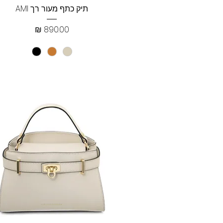
תצוגה מהירה
תיק כתף מעור רך AMI
מחיר