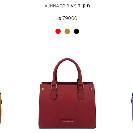
תצוגה מהירה
תיק יד מעור רך ALINNA
מחיר