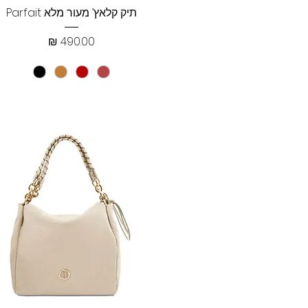
תצוגה מהירה
תיק קלאץ’ מעור מלא Parfait
מחיר