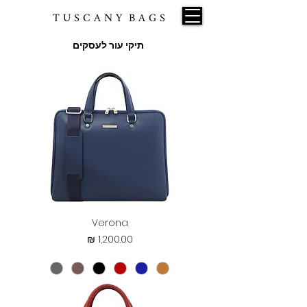
T U S C A N Y B A G S
תיקי עור לעסקים
Verona
מחיר